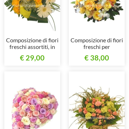
Composizione di fiori
Composizione di fiori
freschi assortiti, in
freschi per
particolare gerbere e
centrotavola.
€ 29,00
€ 38,00
rose.