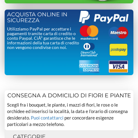
ACQUISTA ONLINE IN
SICUREZZA
Utilizziamo PayPal per accettare i
pagamenti tramite carta di credito o
conto Paypal. CiÃ² garantisce che le
informazioni della tua carta di credito
non vengono condivise con noi.
CONSEGNA A DOMICILIO DI FIORI E PIANTE
Scegli fra i bouquet, le piante, i mazzi di fiori, le rose o le
orchidee ed inserisci la località, la data e l’orario di consegna
desiderato.
Puoi contattarci
per concordare esigenze
particolari a mezzo telefono.
CATEGORIE