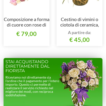
Composizione a forma
Cestino di vimini o
di cuore con rose di
ciotola di ceramica,
colori assortiti.
composto da rose e
A partire da:
€ 79,00
verde pregiato.
€ 45,00
STAI ACQUISTANDO
DIRETTAMENTE DAL
FIORISTA
Riceviamo noi direttamente sia
l’ordine che il pagamento per l’intero
importo. Questo ci permette di
realizzare il servizio richiesto nel
migliore dei modi, con reciproca
soddisfazione.