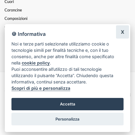
Cuori
Coroncine
Composizioni
Cesti
X
🍪 Informativa
Mazzi
Noi e terze parti selezionate utilizziamo cookie o
Funebre
tecnologie simili per finalità tecniche e, con il tuo
Festa Della Mamma
consenso, anche per altre finalità come specificato
nella
cookie policy
.
Puoi acconsentire all’utilizzo di tali tecnologie
utilizzando il pulsante “Accetta”. Chiudendo questa
informativa, continui senza accettare.
Made with
by
Infoser.it
-
Realizzazione Siti ecommerce per Fioristi
- ©
Scopri di più e personalizza
2026
Privacy Policy
Cookie Policy
Termini e Condizioni
Accetta
Personalizza