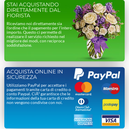
STAI ACQUISTANDO
DIRETTAMENTE DAL
FIORISTA
Riceviamo noi direttamente sia
l’ordine che il pagamento per l’intero
importo. Questo ci permette di
realizzare il servizio richiesto nel
migliore dei modi, con reciproca
soddisfazione.
ACQUISTA ONLINE IN
SICUREZZA
Utilizziamo PayPal per accettare i
pagamenti tramite carta di credito o
conto Paypal. CiÃ² garantisce che le
informazioni della tua carta di credito
non vengono condivise con noi.